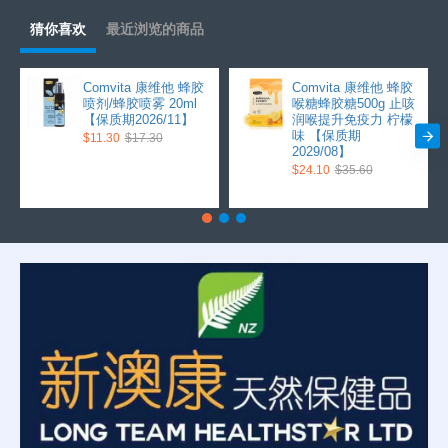
猜你喜欢
最近浏览的商品
Comvita 康维他 蜂胶
Comvita 康维他 蜂胶
喷剂/蜂胶喷雾 20ml
喉糖蜂胶糖500g 止咳
【保质期2026/11】
润喉提升免疫力 柠檬
味 【保质期
$11.30
$17.30
2029/08】
$24.10
$35.60