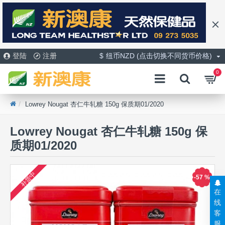
登陆
注册
$
纽币NZD (点击切换不同货币价格)
0
Lowrey Nougat 杏仁牛轧糖 150g 保质期01/2020
Lowrey Nougat 杏仁牛轧糖 150g 保
质期01/2020
补货中
-57 %
在
线
客
服