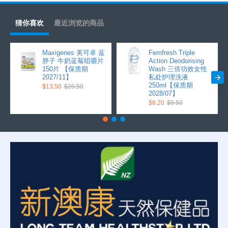
猜你喜欢
最近浏览的商品
Maxigenes 美可卓 蓝
Femfresh Triple
胖子 牛奶蓝莓咀嚼片
Action Deodorising
150片 【保质期
Wash 三倍功效女性
2027/11】
私处护理洗液
250ml【保质期
$13.50
$20.50
2028/07】
$6.20
$9.50