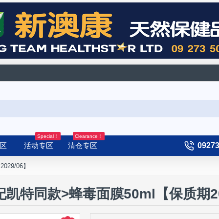
Special！
Clearance！
区
活动专区
清仓专区
0927
029/06】
<皇妃凯特同款>蜂毒面膜50ml【保质期20