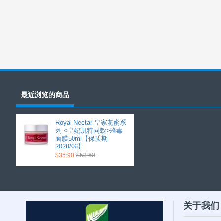
最近浏览的商品
Royal Nectar 皇家花蜜系
列 <皇妃凯特同款>蜂毒
面膜50ml【保质期
2029/06】
$35.90
$53.60
关于我们