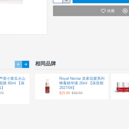
蜂毒面霜主要成分同样来自新西兰的麦
收藏
蜂毒是天然的Botox。它轻轻刺痛皮肤
人体血液直接流入该部位，刺激胶原蛋
加强肌肉，减少皱纹。而麦卢卡蜂蜜有
功效。这些天然的有机成分相结合并协
间起着的抗衰老作用。
--------------------------------------------------
--------------------------------------------------
相同品牌
--------------------------------------------------
帕氏 芦荟小黄瓜火山
Nature's Beauty 自然美 火
Royal Nectar 皇家花蜜系列
膜 80ml 【保
山泥面膜保湿补水 深层清
蜂毒精华液 20ml 【保质期
1】
洁 自然美 200g 【保质期
2027/04】
2028/03】
.70
$25.80
$38.50
$6.90
$10.40