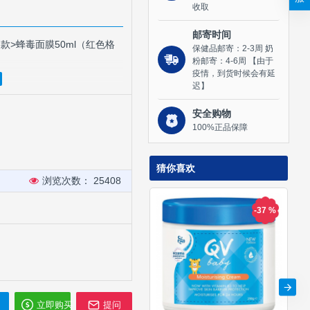
收取
邮寄时间
特同款>蜂毒面膜50ml（红色格
保健品邮寄：2-3周 奶
粉邮寄：4-6周 【由于
疫情，到货时候会有延
迟】
安全购物
100%正品保障
猜你喜欢
rketing (NZ) Ltd. 公司旗下的护
浏览次数： 25408
。
n蜂毒面膜的原材料唯一供应商。
-37 %
集蜂毒并运用的老字号（自19世纪
毒面膜/面霜均属此供应商自
是用Nelson Hoeny的。
立即购买
提问