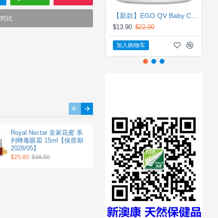
卢卡蜂蜜和蜂毒。
【新款】EGO QV Baby Cream250g 婴儿润肤抗敏感保湿霜(圆罐) 【保质期2031/03】
对比
$13.90
$22.00
，让皮肤留下了刺痛感，从而使
加入购物车
白和弹性蛋白的生产，放松和
着众所皆知的天然滋润和修复
同工作使这一独特的产品能瞬
-----------------------------------
-----------------------------------
----------------------
Parrs 帕氏 火山泥蜂胶蜂皇
Royal Nectar 皇家花蜜 系
Royal Nectar 皇家花蜜系列
浆面膜 175ml 【保质期
列蜂毒眼霜 15ml【保质期
蜂毒面霜 50ml【保质期
2029/03】
2028/05】
2028/05】
$15.90
$25.80
$26.10
$38.50
$32.90
$51.00