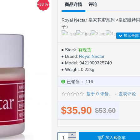
商品详情
评论
-33 %
Royal Nectar 皇家花蜜系列 <皇妃凯
子）
Stock:
有现货
Brand:
Royal Nectar
Model:
9421900325740
Weight:
0.23kg
天然的肉毒杆菌代替品
Royal Nectar新西兰
Nelson Honey and Ma
已销售： 116
肤品牌，主要产品有蜂毒面膜、面霜等产品
Nelson Honey 是英国著名Heave
基于 0 评价。
-
发表评论
$35.90
$53.60
Nelson Honey是新西兰最早懂得采
末至今，已超过100年的养蜂历史），蜂
发研制的，堪比heaven ，英国kate皇妃也
加入购物车