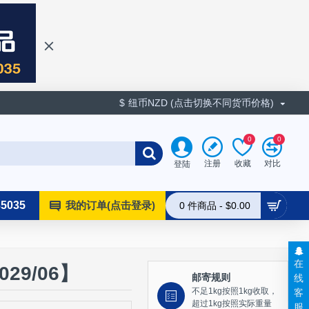
$
纽币NZD (点击切换不同货币价格)
0
0
收藏
对比
注册
登陆
35035
我的订单(点击登录)
0 件商品 - $0.00
在
29/06】
线
邮寄规则
客
不足1kg按照1kg收取，
超过1kg按照实际重量
服