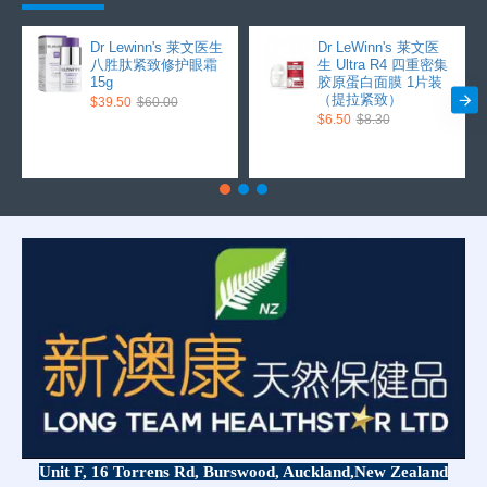
Dr Lewinn's 莱文医生
Dr LeWinn's 莱文医
八胜肽紧致修护眼霜
生 Ultra R4 四重密集
15g
胶原蛋白面膜 1片装
（提拉紧致）
$39.50
$60.00
$6.50
$8.30
Unit F, 16 Torrens Rd, Burswood, Auckland,
New Zealand