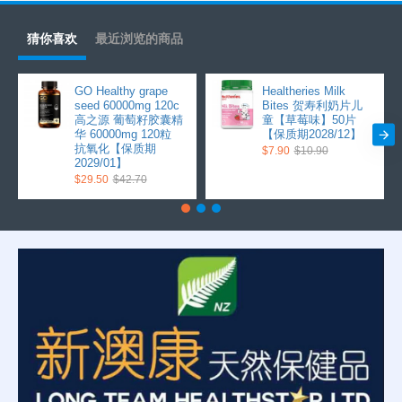
猜你喜欢
最近浏览的商品
GO Healthy grape
Healtheries Milk
seed 60000mg 120c
Bites 贺寿利奶片儿
高之源 葡萄籽胶囊精
童【草莓味】50片
华 60000mg 120粒
【保质期2028/12】
抗氧化【保质期
$7.90
$10.90
2029/01】
$29.50
$42.70