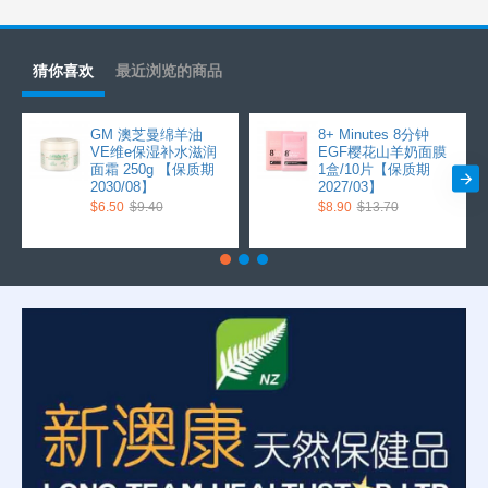
猜你喜欢
最近浏览的商品
GM 澳芝曼绵羊油
8+ Minutes 8分钟
VE维e保湿补水滋润
EGF樱花山羊奶面膜
面霜 250g 【保质期
1盒/10片【保质期
2030/08】
2027/03】
$6.50
$9.40
$8.90
$13.70