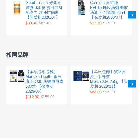
Good Health 好健康
Comvita 康维他
蜂胶 330粒 提升自身
PFL15 蜂胶滴剂 蜂胶
免疫力 超强抗病毒
滴液 不含酒精 25ml
【保质期2028/04】
【保质期2030/07】
$30.30
$67.40
$17.70
$26.00
相同品牌
【单瓶包邮包税】
【单瓶包邮】蜜纽康
Manuka Health 蜜纽
麦卢卡蜂蜜
康 BIO30 黑蜂胶胶囊
MGO700+ 250g 【保
500粒 【保质期
质期 2029/11】
2029/06】
$68.00
$95.90
$112.00
$159.00