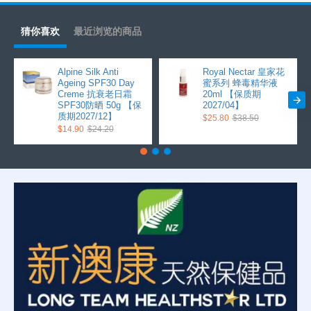
猜你喜欢
最近浏览的商品
Alpine Silk Anti
Royal Nectar 皇家花
Ageing SPF30 Day
蜜系列 蜂毒精华液
Creme 抗衰老日霜
20ml 【保质期
SPF30防晒 50g 【保
2027/04】
质期2027/12】
$25.80
$38.50
$14.90
$24.20