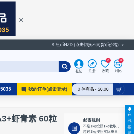
$
纽币NZD (点击切换不同货币价格)
0
0
收藏
对比
注册
登陆
35035
我的订单(点击登录)
0 件商品 - $0.00
在
EGA3+虾青素 60粒
线
邮寄规则
客
不足1kg按照1kg收取，
超过1kg按照实际重量
服