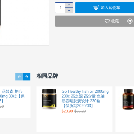
加入购物车
收藏
相同品牌
's 汤普森 护心
Nutralife 纽乐 辅酶Q10胶囊
Go Healthy fish oil 2000mg
00mg 30粒【保
150mg 60粒 最大复合配方
230c 高之源 高含量 鱼油
7】
护心胶囊 【保质期
易吞咽胶囊设计 230粒
2028/02】
【保质期2029/03】
.50
$18.90
$23.90
$29.70
$35.20