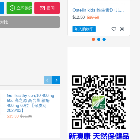
立即购买
提问
Ostelin kids 维生素D+儿童钙片咀嚼片梅子味 90粒 【保质期2028/05】
$12.50
$19.60
对比
加入购物车
Good Health 好健康辅酶
Go Healthy co-q10 400mg
GO healthy celery
CoQ10 150mg 90c 改善心
60c 高之源 高含量 辅酶
16000mg 120c 高之源 芹菜
血管健康 促进新陈代谢
400mg 60粒 【保质期
籽精华 120粒 16,000mg
【保质期2028/12】
2029/03】
【保质期2028/12】
$37.50
$35.30
$54.50
$51.80
$25.60
$37.20