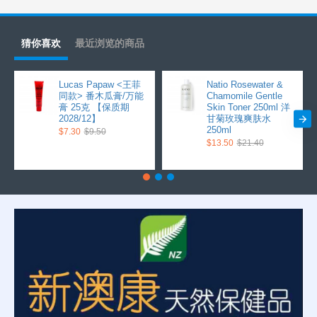
猜你喜欢
最近浏览的商品
Lucas Papaw <王菲
Natio Rosewater &
同款> 番木瓜膏/万能
Chamomile Gentle
膏 25克 【保质期
Skin Toner 250ml 洋
2028/12】
甘菊玫瑰爽肤水
250ml
$7.30
$9.50
$13.50
$21.40