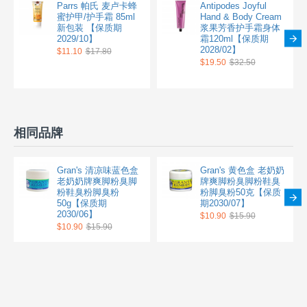
Parrs 帕氏 麦卢卡蜂
Antipodes Joyful
蜜护甲/护手霜 85ml
Hand & Body Cream
新包装 【保质期
浆果芳香护手霜身体
2029/10】
霜120ml【保质期
2028/02】
$11.10
$17.80
$19.50
$32.50
相同品牌
Gran's 清凉味蓝色盒
Gran's 黄色盒 老奶奶
老奶奶牌爽脚粉臭脚
牌爽脚粉臭脚粉鞋臭
粉鞋臭粉脚臭粉
粉脚臭粉50克【保质
50g【保质期
期2030/07】
2030/06】
$10.90
$15.90
$10.90
$15.90