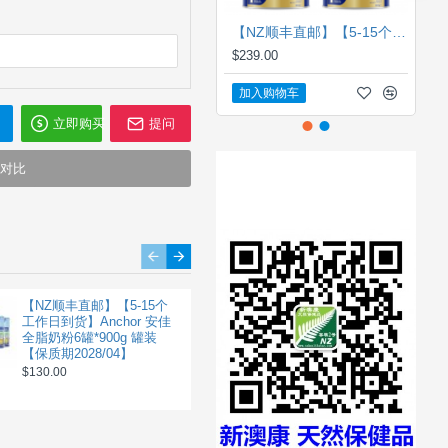
【NZ顺丰直邮】【5-15个工作日到货】Aptamil 爱他美 金装1段 一箱6罐 【保质期2028/04】
$239.00
加入购物车
立即购买
提问
对比
Ensure 雅培大安素营养奶
【NZ顺丰直邮】【5-15个
【NZ顺丰直邮】【5-15个
粉-香草味 [气柱打包] 850克
工作日到货】Anchor 安佳
工作日到货】Anchor 安佳
【保质期2027/03】
全脂奶粉6罐*900g 罐装
Digestion Support 800g 膳
【保质期2028/04】
食纤维肠道益生菌奶粉【一
$56.00
$70.60
箱6袋】【保质期2027/09】
$130.00
$145.00