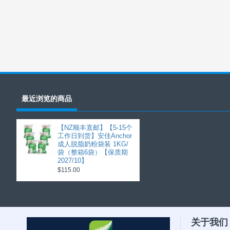
最近浏览的商品
【NZ顺丰直邮】【5-15个
工作日到货】安佳Anchor
成人脱脂奶粉袋装 1KG/
袋（整箱6袋）【保质期
2027/10】
$115.00
关于我们