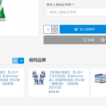
收件人身份证号码
加入购物车
收藏
相同品牌
邮】【5-15个
Healtheries 贺寿利 成人
【NZ顺丰直邮】【5-15个
安佳Anchor
100%纯山羊奶粉 450g 补
工作日到货】安佳Anchor
袋装 1KG/袋
钙养胃 【保质期2028/04】
成人全脂奶粉袋装 1KG/袋
）【保质期
（整箱6袋）【保质期
$23.90
$34.30
2027/10】
$115.00