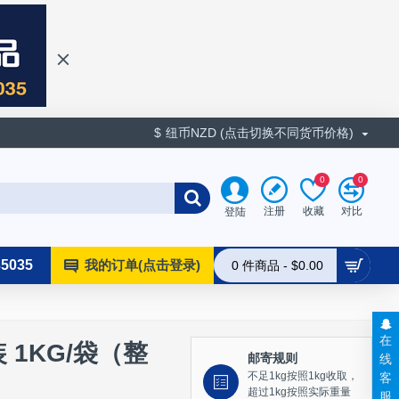
$
纽币NZD (点击切换不同货币价格)
0
0
收藏
对比
注册
登陆
35035
我的订单(点击登录)
0 件商品 - $0.00
在
 1KG/袋（整
线
邮寄规则
客
不足1kg按照1kg收取，
超过1kg按照实际重量
服