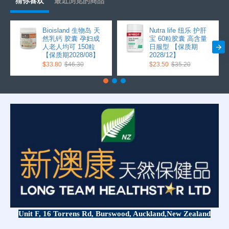
猜你喜欢
最近浏览的商品
Bioisland 生物岛 天
Nutra life 纽乐 护肝
然乳钙 胶囊 孕妇成
宝 60粒胶囊 高含量
人老人均可 150粒
日服型 【保质期
【保质期2028/08】
2028/12】
$33.80
$46.30
$23.50
$35.20
Unit F, 16 Torrens Rd, Burswood, Auckland,
New Zealand