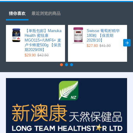
猜你喜欢
最近浏览的商品
【单瓶包邮】Manuka
Swisse 葡萄籽精华
Health 蜜纽康
180粒 【保质期
MGO115+/UMF6+ 麦
2028/10】
卢卡蜂蜜500g 【保质
$27.80
$41.30
期2029/09】
$29.90
$42.50