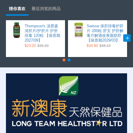
猜你喜欢
最近浏览的商品
Thompson's 汤普森
Swisse 保肝排毒护肝
清肝片/护肝片 护肝
片 200粒 肝宝 护肝解
排毒 120粒 【保质期
毒片解酒改善脂肪肝
2027/09】
【保质期2029/03】
$23.20
$35.20
$34.90
$48.10