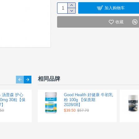
加入购物车
收藏
相同品牌
's 汤普森 护心
Nutralife 纽乐 辅酶Q10胶囊
Good Health 好健康 牛初乳
00mg 30粒【保
150mg 60粒 最大复合配方
粉 100g 【保质期
7】
护心胶囊 【保质期
2028/08】
2028/02】
.50
$39.50
$57.70
$18.90
$29.70