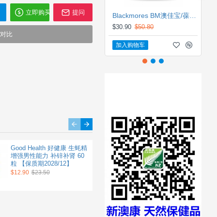
立即购买
提问
Blackmores BM澳佳宝/葆丽美 维骨力/关节灵180粒【保质期2028/05】
$30.90
$50.80
对比
加入购物车
Go Healthy fish oil 2000mg
Good Health 好健康 生蚝精
Good Health 好健康 超级卵
230c 高之源 高含量 鱼油
增强男性能力 补锌补肾 60
磷脂 健脑护肝调节血脂改
易吞咽胶囊设计 230粒
粒 【保质期2028/12】
善三高 1200 200粒 【保质
【保质期2029/03】
期2028/04】
$12.90
$23.50
$23.90
$35.20
$22.60
$35.20