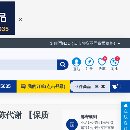
$
纽币NZD (点击切换不同货币价格)
0
0
收藏
对比
注册
登陆
35035
我的订单(点击登录)
0 件商品 - $0.00
在
进新陈代谢 【保质
线
邮寄规则
客
不足1kg按照1kg收取，
超过1kg按照实际重量
服