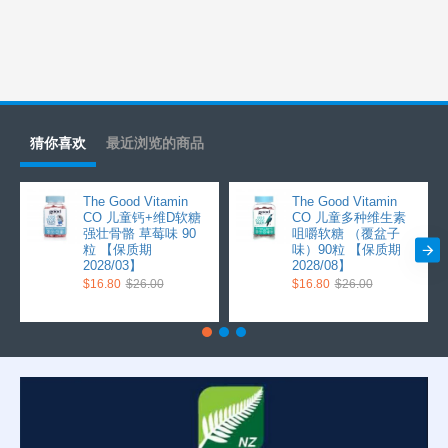
猜你喜欢
最近浏览的商品
The Good Vitamin
The Good Vitamin
CO 儿童钙+维D软糖
CO 儿童多种维生素
强壮骨骼 草莓味 90
咀嚼软糖 （覆盆子
粒 【保质期
味）90粒 【保质期
2028/03】
2028/08】
$16.80
$26.00
$16.80
$26.00