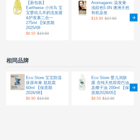
【新包装】
Aromaganic 染发膏
Earthwise 小河马 宝
浅棕色5.0N 澳洲天然
宝婴幼儿羊奶洗发露
有机染发
&护发素二合一
$18.90
$27.50
275ml 【保质期
2025/08
$6.50
$10.50
相同品牌
Eco Store 宝宝防湿
Eco Store 婴儿润肤
疹尿布膏 屁屁霜
露 含纯天然荷荷巴油
60ml 【保质期
及椰子油 200ml 【保
2026/08】
质期2028/05】
$6.90
$14.50
$8.50
$12.30