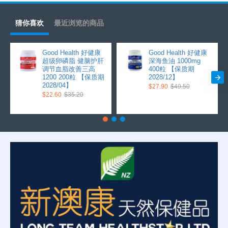
猜你喜欢
最近浏览的商品
Good Health 好健康
Good Health 好健康
超级卵磷脂 健脑护肝
深海鱼油 1000mg
调节血脂改善三高
400粒 【保质期
1200 200粒 【保质期
2028/12】
2028/04】
$27.90
$49.50
$22.60
$35.20