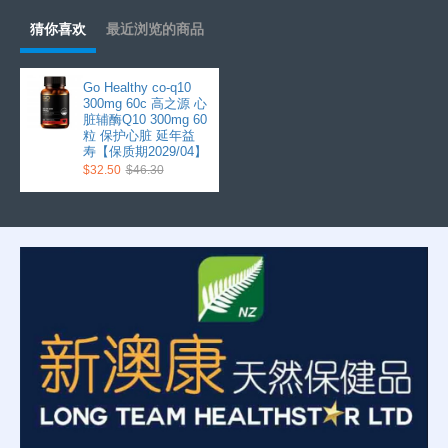
猜你喜欢
最近浏览的商品
Go Healthy co-q10
300mg 60c 高之源 心
脏辅酶Q10 300mg 60
粒 保护心脏 延年益
寿【保质期2029/04】
$32.50
$46.30