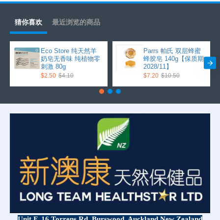
猜你喜欢
最近浏览的商品
Eco Store 纯天然羊
Parrs 帕氏 双层蜂蜜
奶皂无香味 纯植物零
蜂胶皂 140g【保质期
刺激 80g
2028/11】
$2.50
$4.10
$7.20
$10.50
Unit F, 16 Torrens Rd, Burswood, Auckland,
New Zealand