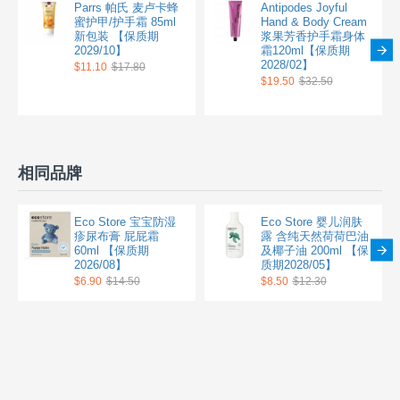
Parrs 帕氏 麦卢卡蜂
Antipodes Joyful
蜜护甲/护手霜 85ml
Hand & Body Cream
新包装 【保质期
浆果芳香护手霜身体
2029/10】
霜120ml【保质期
2028/02】
$11.10
$17.80
$19.50
$32.50
相同品牌
Eco Store 宝宝防湿
Eco Store 婴儿润肤
疹尿布膏 屁屁霜
露 含纯天然荷荷巴油
60ml 【保质期
及椰子油 200ml 【保
2026/08】
质期2028/05】
$6.90
$14.50
$8.50
$12.30