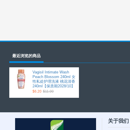
最近浏览的商品
Vagisil Intimate Wash
Peach Blossom 240ml 女
性私处护理洗液 桃花清香
240ml【保质期2028/10】
$6.20
$11.00
关于我们