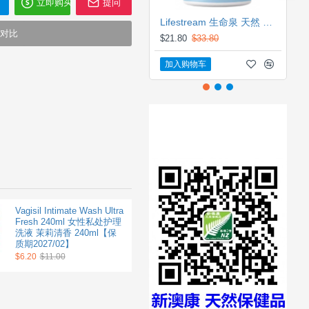
立即购买
提问
Lifestream 生命泉 天然 有机海藻钙 120粒 【保质期2028/06】
对比
$21.80
$33.80
加入购物车
Clinicians Flora Restore
Vagisil Intimate Wash Ultra
Oral Restore 30c 科立纯女
Fresh 240ml 女性私处护理
性益生菌 【保质期
洗液 茉莉清香 240ml【保
2027/07】
质期2027/02】
$17.90
$6.20
$27.50
$11.00