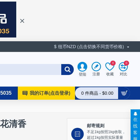
$
纽币NZD (点击切换不同货币价格)
0
0
收藏
对比
注册
登陆
35035
我的订单(点击登录)
0 件商品 - $0.00
在
 桃花清香
线
邮寄规则
客
不足1kg按照1kg收取，
超过1kg按照实际重量
服