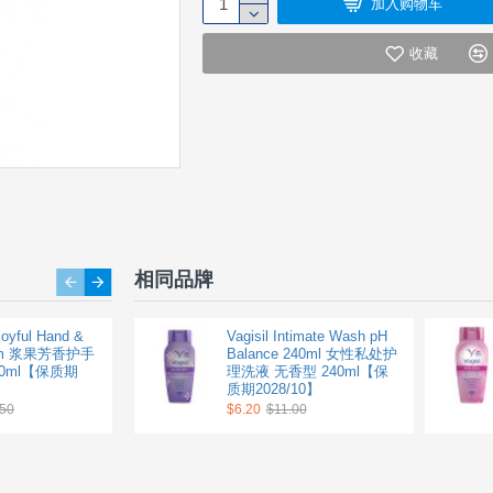
加入购物车
收藏
相同品牌
Joyful Hand &
Swisse 女性复合维生素120
Vagisil Intimate Wash pH
eam 浆果芳香护手
粒【保质期2029/01】
Balance 240ml 女性私处护
0ml【保质期
理洗液 无香型 240ml【保
$36.90
$50.90
质期2028/10】
.50
$6.20
$11.00