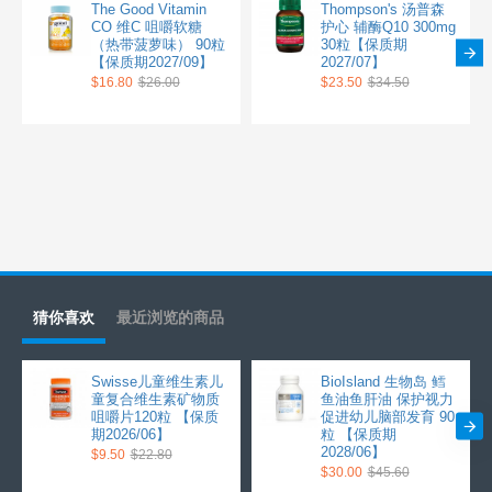
The Good Vitamin
Thompson's 汤普森
CO 维C 咀嚼软糖
护心 辅酶Q10 300mg
（热带菠萝味） 90粒
30粒【保质期
【保质期2027/09】
2027/07】
$16.80
$26.00
$23.50
$34.50
猜你喜欢
最近浏览的商品
Swisse儿童维生素儿
BioIsland 生物岛 鳕
童复合维生素矿物质
鱼油鱼肝油 保护视力
咀嚼片120粒 【保质
促进幼儿脑部发育 90
期2026/06】
粒 【保质期
2028/06】
$9.50
$22.80
$30.00
$45.60