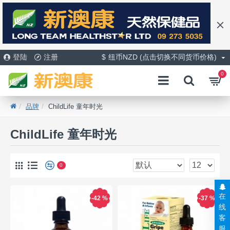
登陆
注册
$
纽币NZD (点击切换不同货币价格)
0
品牌
ChildLife 童年时光
ChildLife 童年时光
0
在
-42 %
-37 %
线
客
服