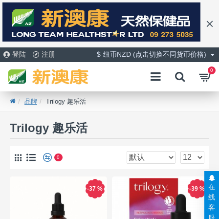
登陆
注册
$
纽币NZD (点击切换不同货币价格)
0
品牌
Trilogy 趣乐活
Trilogy 趣乐活
0
在
-37 %
-39 %
线
客
服