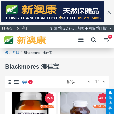
登陆
注册
$
纽币NZD (点击切换不同货币价格)
0
品牌
Blackmores 澳佳宝
Blackmores 澳佳宝
0
在
-35 %
-40 %
线
热门品牌
热门品牌
客
服